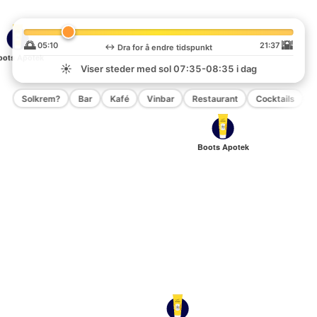
🌅
🌇
05:10
21:37
↔️
Dra for å endre tidspunkt
oots Apotek
☀️
Viser steder med sol
07:35-08:35
i dag
Solkrem?
Bar
Kafé
Vinbar
Restaurant
Cocktails
P
Boots Apotek