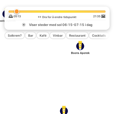
🌅
🌇
05:13
21:35
↔️
Dra for å endre tidspunkt
oots Apotek
☀️
Viser steder med sol
06:15-07:15
i dag
Solkrem?
Bar
Kafé
Vinbar
Restaurant
Cocktails
P
Boots Apotek